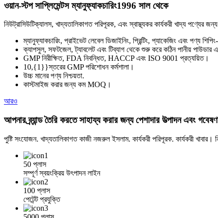
ওয়ান-স্টপ সাপ্লিমেন্টস ম্যানুফ্যাকচারিং
1996 সাল থেকে
নিউট্রাসিউটিক্যালস, খাদ্যতালিকাগত পরিপূরক, এবং স্বাস্থ্যকর কার্যকরী খাদ্য পণ্যের জন্য 
ম্যানুফ্যাকচারিং, প্রাইভেট লেবেল ডিজাইনিং, প্রিন্টিং, প্যাকেজিং এবং পণ্য শ
ক্যাপসুল, সফটজেল, ট্যাবলেট এবং টিব্যাগ থেকে শুরু করে কঠিন পানীয় পাউডার 
GMP নিরীক্ষিত, FDA নিবন্ধিত, HACCP এবং ISO 9001 প্রত্যয়িত।
10,{1}}স্তরের GMP পরিশোধন কর্মশালা।
উচ্চ মানের পণ্য নিশ্চয়তা.
কাস্টমাইজ করার জন্য কম MOQ।
আরও
আপনার ব্র্যান্ড তৈরি করতে সাহায্য করার জন্য পেশাদার উত্পাদন এবং গবেষণ
পুষ্টি সংযোজন. খাদ্যতালিকাগত কাজী নজরুল ইসলাম. কার্যকরী পরিপূরক. কার্যকরী খাবার। 
50 প্লাস
সম্পূর্ণ স্বয়ংক্রিয় উৎপাদন লাইন
100 প্লাস
পেটেন্ট প্রযুক্তি
5000 প্লাস