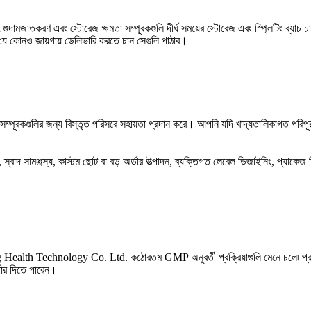
দামজাতকরণ এবং স্টোরেজ ক্ষমতা সম্পূরকগুলি দীর্ঘ সময়ের স্টোরেজ এবং স্প্লিটিং ব্যাচ চ
যে কোনও জায়গায় ডেলিভারি করতে চান সেগুলি পাঠাব।
ন্য বিস্তৃত পরিসরে সহায়তা প্রদান করে। আপনি যদি খাদ্যতালিকাগত পরিপূরক, নিউট্রাসি
, স্বাদ সামঞ্জস্য, কাস্টম ছোট বা বড় অর্ডার উত্পাদন, ব্যক্তিগত লেবেল ডিজাইনিং, প্যাকে
alth Technology Co. Ltd. কঠোরতম GMP অনুবর্তী প্রক্রিয়াগুলি মেনে চলে৷ প্রতিটি প
্ডার দিতে পারেন।