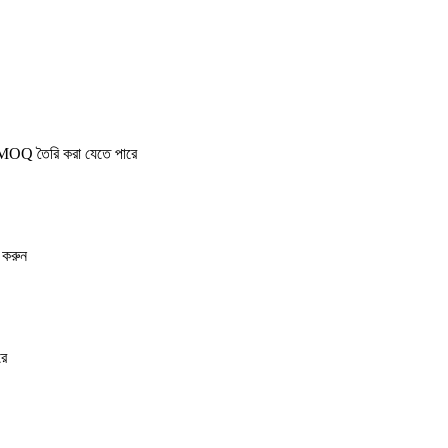
কম MOQ তৈরি করা যেতে পারে
 করুন
রে