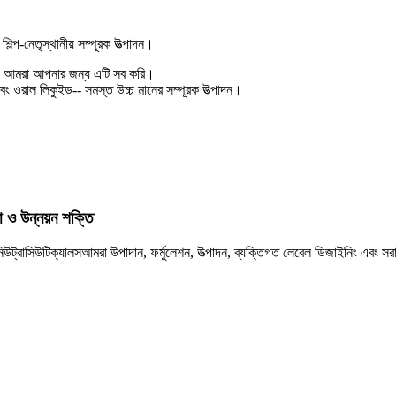
শিল্প-নেতৃস্থানীয় সম্পূরক উত্পাদন।
িপিং- আমরা আপনার জন্য এটি সব করি।
এবং ওরাল লিকুইড-- সমস্ত উচ্চ মানের সম্পূরক উত্পাদন।
া ও উন্নয়ন শক্তি
নিউট্রাসিউটিক্যালস
আমরা উপাদান, ফর্মুলেশন, উত্পাদন, ব্যক্তিগত লেবেল ডিজাইনিং এবং স