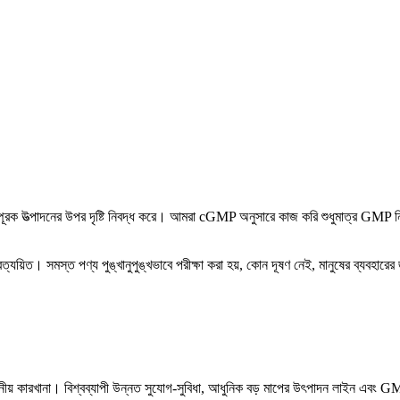
 উত্পাদনের উপর দৃষ্টি নিবদ্ধ করে। আমরা cGMP অনুসারে কাজ করি শুধুমাত্র GMP নির্দ
মস্ত পণ্য পুঙ্খানুপুঙ্খভাবে পরীক্ষা করা হয়, কোন দূষণ নেই, মানুষের ব্যবহারের জন্য
্থানীয় কারখানা। বিশ্বব্যাপী উন্নত সুযোগ-সুবিধা, আধুনিক বড় মাপের উৎপাদন লাইন এবং GM