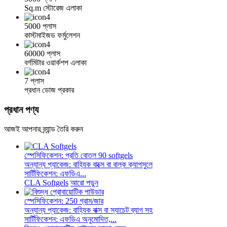
Sq.m স্টোরেজ এলাকা
5000 প্লাস
কাস্টমাইজড ফর্মুলেশন
60000 প্লাস
বর্গমিটার ওয়ার্কশপ এলাকা
7 প্লাস
প্রধান ডোজ প্রকার
প্রধান পণ্য
আজই আপনার ব্র্যান্ড তৈরি করুন
স্পেসিফিকেশন: প্রতি বোতল 90 softgels
অন্যান্য প্যাকেজ: বাহ্যিক বাক্সে বা বাল্ক ক্যাপসুলে
সার্টিফিকেশন: এফডিএ...
CLA Softgels
আরো পড়ুন
স্পেসিফিকেশন: 250 গ্রাম/জার
অন্যান্য প্যাকেজ: বাহ্যিক বাক্স বা স্যাচেট ব্যাগ সহ
সার্টিফিকেশন: এফডিএ অনুমোদিত,...