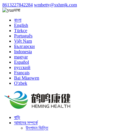
8613227842284
wmbetty@sxhmjk.com
ভাষা
বাংলা
English
Türkçe
Português
Việt Nam
Български
Indonesia
magyar
Español
русский
Français
Bai Miaowen
O'zbek
বাড়ি
আমাদের সম্পর্কে
উৎপাদন ভিত্তি