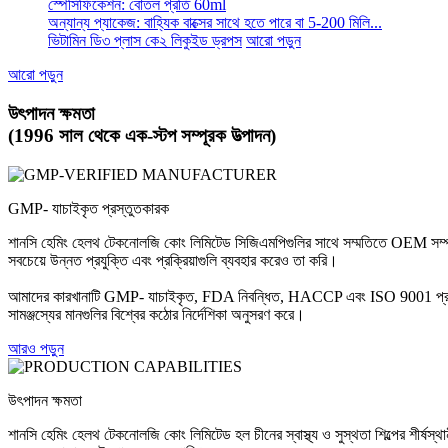
স্পেসিফিকেশন: বোতল প্রতি 60ml
অন্যান্য প্যাকেজ: বাহ্যিক বাক্সের সাথে হতে পারে বা 5-200 মিলি...
ভিটামিন ডি৩ প্লাস কে২ লিকুইড ড্রপস
আরো পড়ুন
আরো পড়ুন
উৎপাদন ক্ষমতা
(1996 সাল থেকে এক-স্টপ সম্পূরক উত্পাদন)
GMP- যাচাইকৃত প্রস্তুতকারক
শানসি হেমিং হেলথ টেকনোলজি কোং লিমিটেড সিজিএমপিগুলির সাথে সম্মতিতে OEM সম্পূরক
সবচেয়ে উন্নত প্রযুক্তি এবং প্রক্রিয়াগুলি ব্যবহার করেও তা করি।
আমাদের কারখানাটি GMP- যাচাইকৃত, FDA নিবন্ধিত, HACCP এবং ISO 9001 প্রত্যয়িত। স
সামঞ্জস্যের মানগুলির বিশ্বের কঠোর নির্দেশিকা অনুসরণ করে।
আরও পড়ুন
উৎপাদন ক্ষমতা
শানসি হেমিং হেলথ টেকনোলজি কোং লিমিটেড হল চীনের স্বাস্থ্য ও সুস্থতা শিল্পের শীর্ষস